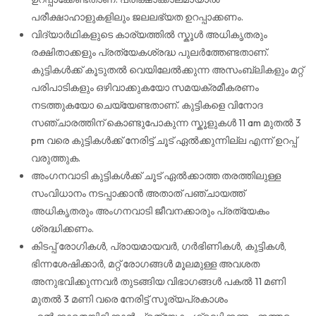
പരീക്ഷാഹാളുകളിലും ജലലഭ്യത ഉറപ്പാക്കണം.
വിദ്യാർഥികളുടെ കാര്യത്തിൽ സ്കൂള്‍ അധിക‍ൃതരും
രക്ഷിതാക്കളും പ്രത്യേകശ്രദ്ധ പുലര്‍ത്തേണ്ടതാണ്.
കുട്ടികൾക്ക് കൂടുതൽ വെയിലേൽക്കുന്ന അസംബ്ലികളും മറ്റ്
പരിപാടികളും ഒഴിവാക്കുകയോ സമയക്രമീകരണം
നടത്തുകയോ ചെയ്യേണ്ടതാണ്. കുട്ടികളെ വിനോദ
സഞ്ചാരത്തിന് കൊണ്ടുപോകുന്ന സ്കൂളുകള്‍ 11 am മുതല്‍ 3
pm വരെ കുട്ടികള്‍ക്ക് നേരിട്ട് ചൂട് ഏല്‍ക്കുന്നില്ല എന്ന് ഉറപ്പ്
വരുത്തുക.
അംഗനവാടി കുട്ടികൾക്ക് ചൂട് ഏൽക്കാത്ത തരത്തിലുള്ള
സംവിധാനം നടപ്പാക്കാൻ അതാത് പഞ്ചായത്ത്‌
അധികൃതരും അംഗനവാടി ജീവനക്കാരും പ്രത്യേകം
ശ്രദ്ധിക്കണം.
കിടപ്പ് രോഗികൾ, പ്രായമായവർ, ഗർഭിണികൾ, കുട്ടികൾ,
ഭിന്നശേഷിക്കാർ, മറ്റ് രോഗങ്ങൾ മൂലമുള്ള അവശത
അനുഭവിക്കുന്നവർ തുടങ്ങിയ വിഭാഗങ്ങൾ പകൽ 11 മണി
മുതൽ 3 മണി വരെ നേരിട്ട് സൂര്യപ്രകാശം