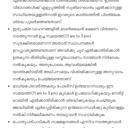
ഏൽക്കാതെയിരിക്കാൻ പ്രത്യേകം ശ്രദ്ധിക്കണം. ഇത്തരം
വിഭാഗങ്ങൾക്ക് എളുപ്പത്തിൽ സൂര്യാഘാതം ഏൽക്കാനുള്ള
സാധ്യതയുള്ളതിനാൽ ഇവരുടെ കാര്യത്തിൽ പ്രത്യേക
ശ്രദ്ധ പുലർത്തേണ്ടതാണ്.
ഇരുചക്ര വാഹനങ്ങളിൽ ഓൺലൈൻ ഭക്ഷണ വിതരണം
നടത്തുന്നവർ ഉച്ച സമയത്ത് (11 am to 3 pm)
സുരക്ഷിതരാണെന്ന് അതാത് സ്ഥാപനങ്ങൾ
ഉറപ്പുവരുത്തേണ്ടതാണ്. അവർക്കു ചൂട് ഏൽക്കാതിരിക്കാൻ
ഉതകുന്ന രീതിയിലുള്ള വസ്ത്രധാരണം നടത്താൻ നിർദേശം
നൽകുകയും, അതുപോലെ, ആവശ്യമെങ്കിൽ
യാത്രക്കിടയിൽ അല്പസമയം വിശ്രമിക്കാനുള്ള അനുവാദം
നൽകുകയും ചെയ്യേണ്ടതാണ്.
മാധ്യമപ്രവർത്തകരും പോലീസ് ഉദ്യോഗസ്ഥരും ഈ
സമയത്ത് (11 am to 3 pm) കുടകൾ ഉപയോഗിക്കുകയും നേരിട്ട്
വെയിൽ ഏൽക്കാതിരിക്കാൻ ശ്രദ്ധിക്കുകയും ചെയ്യുക.
ജോലിയിൽ ഏർപ്പെട്ടിരിക്കുന്ന ഉദ്യോഗസ്ഥർക്കു കുടിവെള്ളം
നൽകി നിർജലീകരണം തടയുവാൻ സഹായിക്കുക.
പൊതുപരിപാടികൾ, സമ്മേളനങ്ങൾ എന്നിവ നടത്തുമ്പോൾ