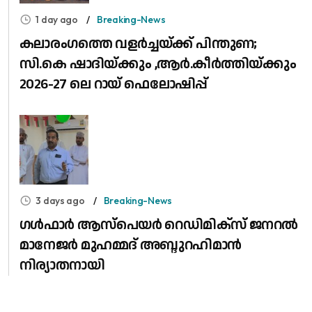
1 day ago
Breaking-News
കലാരംഗത്തെ വളർച്ചയ്ക്ക് പിന്തുണ;
സി.കെ ഷാദിയ്ക്കും ,ആർ.കീർത്തിയ്ക്കും
2026-27 ലെ റായ് ഫെലോഷിപ്പ്
3 days ago
Breaking-News
​ഗൾഫാർ ആസ്പെയർ റെഡിമിക്സ് ജനറൽ
മാനേജർ മുഹമ്മദ് അബ്ദുറഹിമാൻ
നിര്യാതനായി