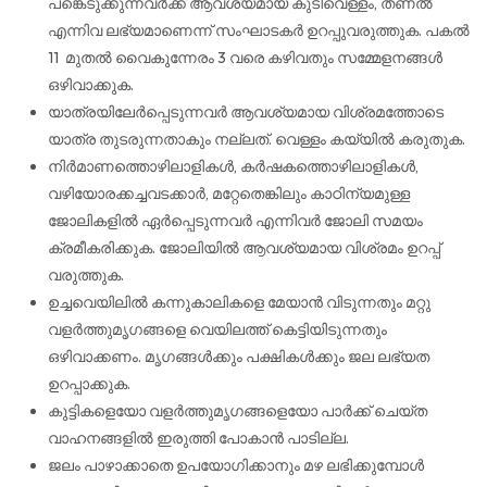
പങ്കെടുക്കുന്നവർക്ക് ആവശ്യമായ കുടിവെള്ളം, തണൽ
എന്നിവ ലഭ്യമാണെന്ന് സംഘാടകർ ഉറപ്പുവരുത്തുക. പകൽ
11 മുതല്‍ വൈകുന്നേരം 3 വരെ കഴിവതും സമ്മേളനങ്ങൾ
ഒഴിവാക്കുക.
യാത്രയിലേർപ്പെടുന്നവർ ആവശ്യമായ വിശ്രമത്തോടെ
യാത്ര തുടരുന്നതാകും നല്ലത്. വെള്ളം കയ്യിൽ കരുതുക.
നിർമാണത്തൊഴിലാളികൾ, കർഷകത്തൊഴിലാളികൾ,
വഴിയോരക്കച്ചവടക്കാർ, മറ്റേതെങ്കിലും കാഠിന്യമുള്ള
ജോലികളിൽ ഏർപ്പെടുന്നവർ എന്നിവർ ജോലി സമയം
ക്രമീകരിക്കുക. ജോലിയിൽ ആവശ്യമായ വിശ്രമം ഉറപ്പ്
വരുത്തുക.
ഉച്ചവെയിലിൽ കന്നുകാലികളെ മേയാൻ വിടുന്നതും മറ്റു
വളർത്തുമൃഗങ്ങളെ വെയിലത്ത് കെട്ടിയിടുന്നതും
ഒഴിവാക്കണം. മൃഗങ്ങൾക്കും പക്ഷികൾക്കും ജല ലഭ്യത
ഉറപ്പാക്കുക.
കുട്ടികളെയോ വളർത്തുമൃഗങ്ങളെയോ പാർക്ക് ചെയ്ത
വാഹനങ്ങളിൽ ഇരുത്തി പോകാൻ പാടില്ല.
ജലം പാഴാക്കാതെ ഉപയോഗിക്കാനും മഴ ലഭിക്കുമ്പോൾ