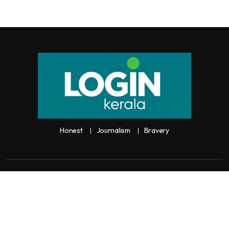
Honest
Journalism
Bravery
Copyright:
Any unauthorized use or reproduction of
Loginkerala
content
for commercial purposes is
strictly prohibited and constitutes copyright infringement liable to legal
action.