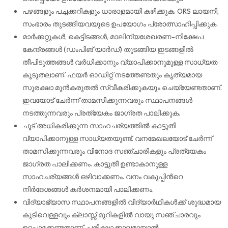
പഴങ്ങളും പച്ചക്കറികളും ധാരാളമായി കഴിക്കുക. ORS ലായനി,
സംഭാരം തുടങ്ങിയവയുടെ ഉപയോഗം പ്രോത്സാഹിപ്പിക്കുക.
മാർക്കറ്റുകൾ, കെട്ടിടങ്ങൾ, മാലിന്യശേഖരണ-നിക്ഷേപ
കേന്ദ്രങ്ങൾ (ഡംപിങ് യാർഡ്) തുടങ്ങിയ ഇടങ്ങളിൽ
തീപിടുത്തങ്ങൾ വർധിക്കാനും വ്യാപിക്കാനുമുള്ള സാധ്യത
കൂടുതലാണ്. ഫയർ ഓഡിറ്റ് നടത്തേണ്ടതും കൃത്യമായ
സുരക്ഷാ മുൻകരുതൽ സ്വീകരിക്കുകയും ചെയ്യേണ്ടതാണ്.
ഇവയോട് ചേർന്ന് താമസിക്കുന്നവരും സ്ഥാപനങ്ങൾ
നടത്തുന്നവരും പ്രത്യേകം ജാഗ്രത പാലിക്കുക.
ചൂട് അധികരിക്കുന്ന സാഹചര്യത്തിൽ കാട്ടുതീ
വ്യാപിക്കാനുള്ള സാധ്യതയുണ്ട്. വനമേഖലയോട് ചേർന്ന്
താമസിക്കുന്നവരും വിനോദ സഞ്ചാരികളും പ്രത്യേകം
ജാഗ്രത പാലിക്കണം. കാട്ടുതീ ഉണ്ടാകാനുള്ള
സാഹചര്യങ്ങൾ ഒഴിവാക്കണം. വനം വകുപ്പിൻറെ
നിർദേശങ്ങൾ കർശനമായി പാലിക്കണം.
വിദ്യാഭ്യാസ സ്ഥാപനങ്ങളിൽ വിദ്യാർഥികൾക്ക് ശുദ്ധമായ
കുടിവെള്ളവും ക്ലാസ്സ് മുറികളിൽ വായു സഞ്ചാരവും
ഉറപ്പാക്കേണ്ടതാണ്. പരീക്ഷാക്കാലമായാൽ