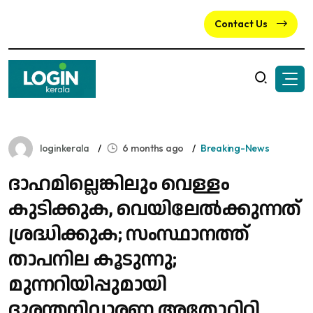
Contact Us
loginkerala
6 months ago
Breaking-News
ദാഹമില്ലെങ്കിലും വെള്ളം
കുടിക്കുക, വെയിലേൽക്കുന്നത്
ശ്രദ്ധിക്കുക; സംസ്ഥാനത്ത്
താപനില കൂടുന്നു;
മുന്നറിയിപ്പുമായി
ദുരന്തനിവാരണ അതോറിറ്റി