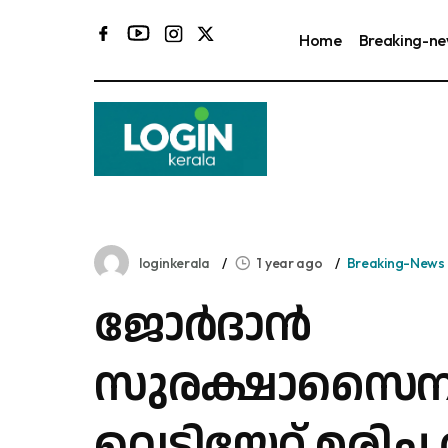
Home
Breaking-n
കര
loginkerala
1 year ago
Breaking-News
ജോർദാൻ
സുരക്ഷാസൈന്യ
വെടിയേറ്റ് മരിച്