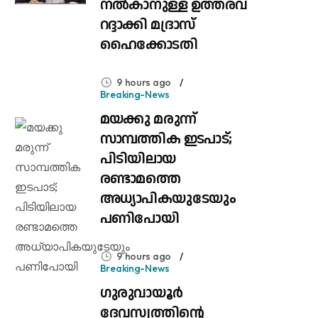
നൽകാനുള്ള ഉത്തരവ്
റദ്ദാക്കി മദ്രാസ്
ഹൈക്കോടതി
9 hours ago
Breaking-News
മയക്കു മരുന്ന്
സാമ്പത്തിക ഇടപാട്;
പിടിയിലായ
രണ്ടാമത്തെ
അധ്യാപികയുടേയും
പണിപോയി
9 hours ago
Breaking-News
ഗുരുവായൂർ
ദേവസ്വത്തിന്റെ