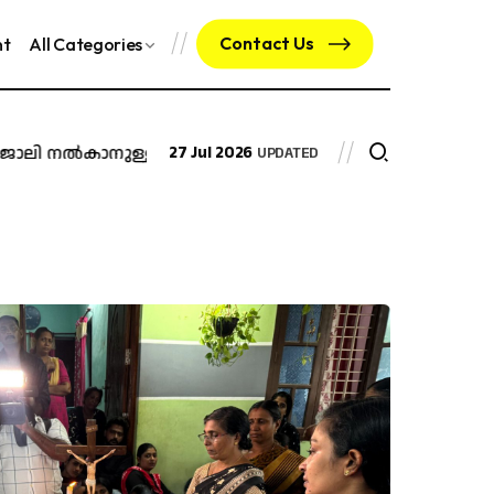
Contact Us
nt
All Categories
കാനുള്ള ഉത്തരവ് റദ്ദാക്കി മദ്രാസ് ഹൈക്കോടതി
27 Jul 2026
മയക്കു
UPDATED