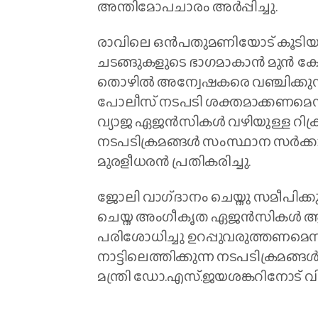
അന്തിമോപചാരം അർപ്പിച്ചു.
രാവിലെ ഒൻപതുമണിയോട് കൂടിയായി
ചടങ്ങുകളുടെ ഭാഗമാകാൻ മുൻ കേന്ദ്
തൊഴിൽ അന്വേഷകരെ വഞ്ചിക്കുന്ന 
പോലീസ് നടപടി ശക്തമാക്കണമെന്ന്
വ്യാജ ഏജൻസികൾ വഴിയുള്ള റിക്രൂട
നടപടിക്രമങ്ങൾ സംസ്ഥാന സർക്കാ
മുരളീധരൻ പ്രതികരിച്ചു.
ജോലി വാഗ്‌ദാനം ചെയ്തു സമീപിക്കു
ചെയ്ത അംഗീകൃത ഏജൻസികൾ ആണ
പരിശോധിച്ചു ഉറപ്പുവരുത്തണമെന്ന
നാട്ടിലെത്തിക്കുന്ന നടപടിക്രമങ്
മന്ത്രി ഡോ.എസ്.ജയശങ്കറിനോട് വി.