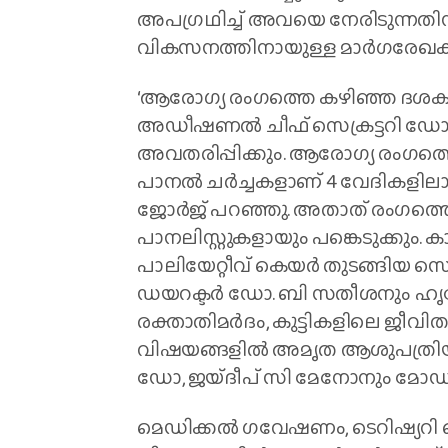
അപഗ്രഥിച്ച് അവയെ നേരിടുന്നതിന
വികസനത്തിനായുള്ള മാര്‍ഗരേഖകള്
‘ആരോഗ്യ രംഗത്തെ കഴിഞ്ഞ ദശകത്ത
അഡീഷണല്‍ ചീഫ് സെക്രട്ടറി ഡോ
അവതരിപ്പിക്കും. ആരോഗ്യ രംഗത്
പാനല്‍ ചര്‍ച്ചകളാണ് 4 വേദികളിലായി
ജോര്‍ജ് പറഞ്ഞു. അതാത് രംഗത്തെ
പാനലിസ്റ്റുകളായും പങ്കെടുക്കും
പാലിയേറ്റീവ് കെയര്‍ തുടങ്ങിയ സെഷ
ഡയറക്ടര്‍ ഡോ. ബി സതീശനും ഹൃദ്രോഗ
രക്താതിമര്‍ദം, കുട്ടികളിലെ ജീ
വിഷയങ്ങളില്‍ അമൃത ആശുപത്രിയിലെ
ഡോ, ജയ്ദീപ് സി മേനോനും മോഡറ
മെഡിക്കല്‍ ഗവേഷണം, ടെറിഷ്യറി