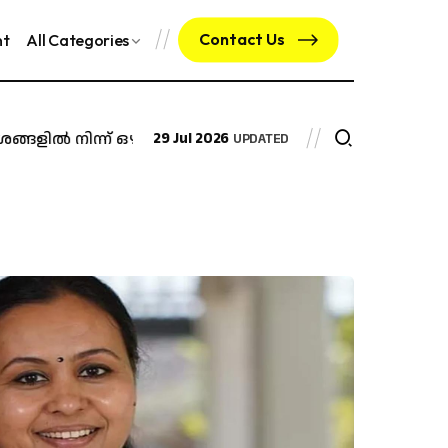
Contact Us
nt
All Categories
ശങ്ങളിൽ നിന്ന് ഒഴിഞ്ഞുമാറാൻ നിർദേശം
29 Jul 2026
എം.ഡി.എം.എ കടത്ത്
UPDATED