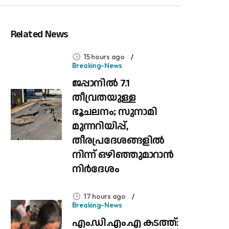
Related News
15 hours ago
Breaking-News
ജപ്പാനിൽ 7.1
തീവ്രതയുള്ള
ഭൂചലനം; സുനാമി
മുന്നറിയിപ്പ്,
തീരപ്രദേശങ്ങളിൽ
നിന്ന് ഒഴിഞ്ഞുമാറാൻ
നിർദേശം
17 hours ago
Breaking-News
എം.ഡി.എം.എ കടത്ത്: