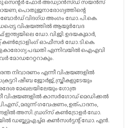
ു സെന്റര്‍ ഫോര്‍ അഡ്വാന്‍സ്ഡ് സയന്‍സ്
് നാരായണ, പൊതുജനാരോഗ്യത്തിന്റെ
ിംഗ് ബോര്‍ഡ് വിദഗ്ധ അംഗം ഡോ. പി.കെ.
്പെട്ട വിഷയത്തില്‍ ആയുര്‍വേദ
ന്ത്യയിലെ ഡോ. വി.ജി. ഉദയകുമാര്‍,
് കണ്‍ട്രോളിംഗ് ഓഫീസര്‍ ഡോ. ടി.കെ.
, ഏകാരോഗ്യ പദ്ധതി എന്നിവയില്‍ ഐഎവി
ിവര്‍ മോഡറേറ്ററാകും.
 ദുരന്ത നിവാരണം എന്നീ വിഷയങ്ങളില്‍
്ടറി ഷീബ ജോര്‍ജ്, സ്ത്രീകളുടേയും
തീരദേശ മേഖലയിലേയും ഗോത്ര
ീ വിഷയങ്ങളില്‍ കാസര്‍ഗോഡ് മെഡിക്കല്‍
ു പി.എസ്., മരുന്ന് ഗവേഷണം, ഉത്പാദനം,
ില്‍ അസി. ഡ്രഗ്‌സ് കണ്‍ട്രോളര്‍ ഡോ.
്‍ ഡബ്ല്യുഎച്ച്ഒ കണ്‍സള്‍ട്ടന്റ് ഡോ. എന്‍.