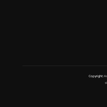
Copyright:
An
s