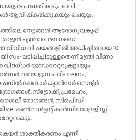
ായുള്ള പദ്ധതികളും, ഭാവി
‍ ആവിഷ്‌കരിക്കുകയും ചെയ്യും.
ിലെ നേട്ടങ്ങള്‍’ ആരോഗ്യ വകുപ്പ്
. രാജന്‍ എന്‍ ഖോബ്രഗഡെ
തെ വിവിധ വിഷയങ്ങളില്‍ അധിഷ്ഠിതമായ 10
 സംഘടിപ്പിച്ചിട്ടുള്ളതെന്ന് മന്ത്രി വീണാ
 വിദഗ്ധര്‍ മോഡറേറ്ററുകളായും
. കാന്‍സര്‍, വയോജന പരിപാലനം,
നില്‍ മലബാര്‍ ക്യാന്‍സര്‍ സെന്റര്‍
ങ്ങള്‍, സ്‌ട്രോക്ക്, പ്രമേഹം,
വിതശൈലീ രോഗങ്ങള്‍, സിഒപിഡി
 കണ്‍സള്‍ട്ടന്റ് കാര്‍ഡിയോളജിസ്റ്റ്
േറ്ററാകും.
 കെയര്‍ ശാക്തീകരണം എന്നീ