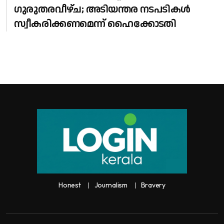
ഗുരുതരവീഴ്ച; അടിയന്തര നടപടികൾ
സ്വീകരിക്കണമെന്ന് ഹൈക്കോടതി
Honest
Journalism
Bravery