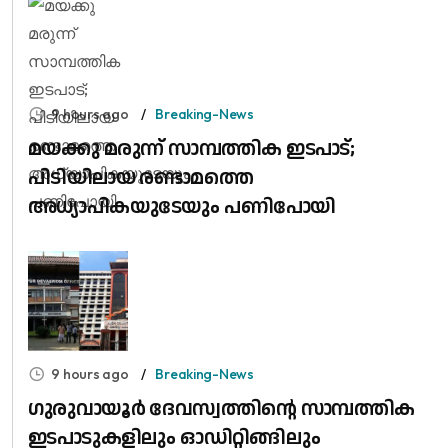
9 hours ago
Breaking-News
മയക്കു മരുന്ന് സാമ്പത്തിക ഇടപാട്;
പിടിയിലായ രണ്ടാമത്തെ
അധ്യാപികയുടേയും പണിപോയി
9 hours ago
Breaking-News
ഗുരുവായൂർ ദേവസ്വത്തിന്റെ സാമ്പത്തിക
ഇടപാടുകളിലും ഓഡിറ്റിങ്ങിലും ​