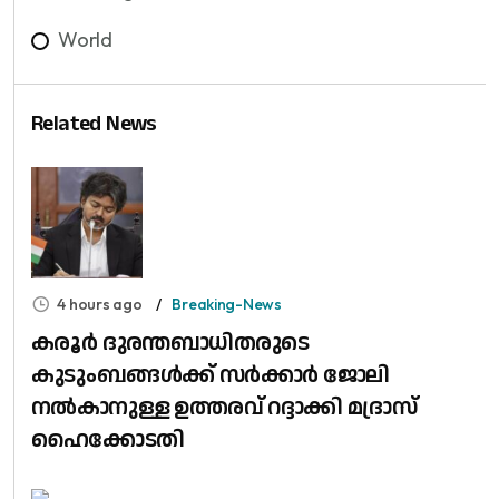
World
Related News
4 hours ago
Breaking-News
കരൂർ ദുരന്തബാധിതരുടെ
കുടുംബങ്ങൾക്ക് സർക്കാർ ജോലി
നൽകാനുള്ള ഉത്തരവ് റദ്ദാക്കി മദ്രാസ്
ഹൈക്കോടതി