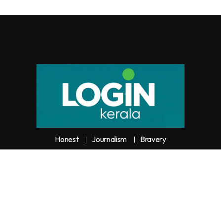
Honest
Journalism
Bravery
y unauthorized use or reproduction of
Loginkerala
content for commercia
trictly prohibited and constitutes copyright infringement liable to legal actio