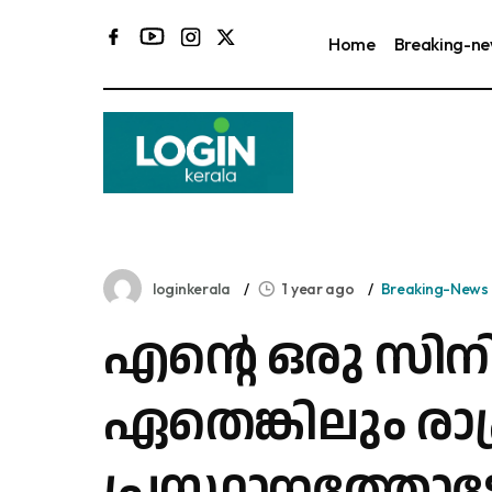
Home
Breaking-n
കര
loginkerala
1 year ago
Breaking-News
എൻ്റെ ഒരു സിന
ഏതെങ്കിലും രാഷ്
പ്രസ്ഥാനത്തോട