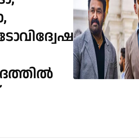
,
ോവിദ്വേഷം
ാദത്തിൽ
്