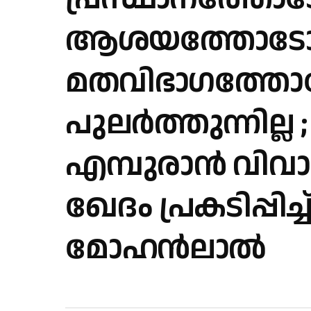
ആശയത്തോടോ
മതവിഭാഗത്തോട
പുലർത്തുന്നില്ല ;
എമ്പുരാൻ വിവ
ഖേദം പ്രകടിപ്പിച്ച
മോഹൻലാൽ