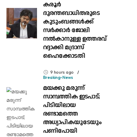
കരൂർ
ദുരന്തബാധിതരുടെ
കുടുംബങ്ങൾക്ക്
സർക്കാർ ജോലി
നൽകാനുള്ള ഉത്തരവ്
റദ്ദാക്കി മദ്രാസ്
ഹൈക്കോടതി
9 hours ago
Breaking-News
മയക്കു മരുന്ന്
സാമ്പത്തിക ഇടപാട്;
പിടിയിലായ
രണ്ടാമത്തെ
അധ്യാപികയുടേയും
പണിപോയി