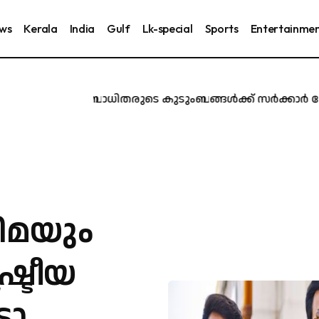
ews
Kerala
India
Gulf
Lk-special
Sports
Entertainme
ൂർ ദുരന്തബാധിതരുടെ കുടുംബങ്ങൾക്ക് സർക്കാർ ജോലി നൽ
ിമയും
ട്രീയ
ോ,