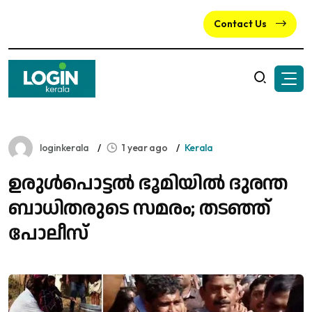
Contact Us
loginkerala
1 year ago
Kerala
ഉ​രു​ൾ​പൊ​ട്ട​ൽ ഭൂ​മി​യി​ൽ ദു​ര​ന്ത​
ബാ​ധി​ത​രു​ടെ സ​മ​രം; തടഞ്ഞ്
പോലീസ്