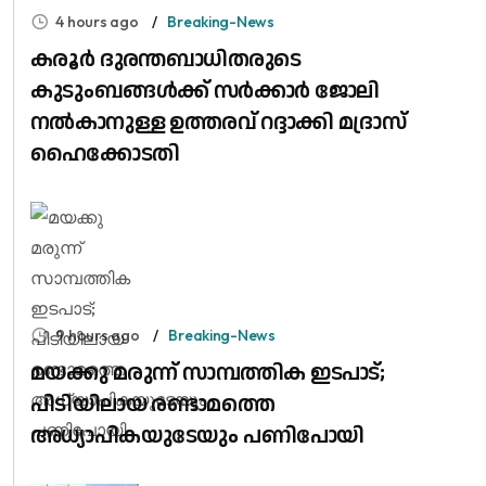
4 hours ago
Breaking-News
കരൂർ ദുരന്തബാധിതരുടെ
കുടുംബങ്ങൾക്ക് സർക്കാർ ജോലി
നൽകാനുള്ള ഉത്തരവ് റദ്ദാക്കി മദ്രാസ്
ഹൈക്കോടതി
9 hours ago
Breaking-News
മയക്കു മരുന്ന് സാമ്പത്തിക ഇടപാട്;
പിടിയിലായ രണ്ടാമത്തെ
അധ്യാപികയുടേയും പണിപോയി