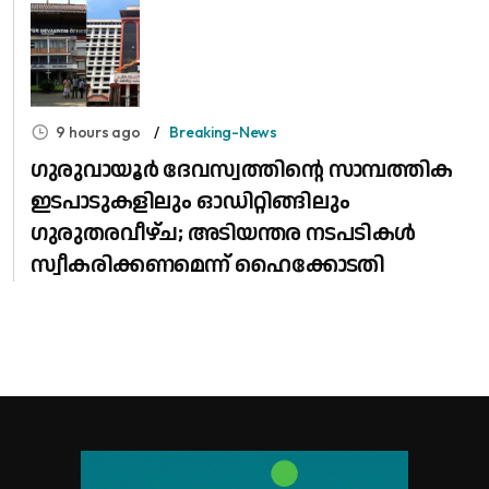
9 hours ago
Breaking-News
ഗുരുവായൂർ ദേവസ്വത്തിന്റെ സാമ്പത്തിക
ഇടപാടുകളിലും ഓഡിറ്റിങ്ങിലും ​
ഗുരുതരവീഴ്ച; അടിയന്തര നടപടികൾ
സ്വീകരിക്കണമെന്ന് ഹൈക്കോടതി