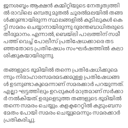
ജ​ന​ശ​ബ്ദം ആ​ക്ഷ​ൻ ക​മ്മി​റ്റി​യു​ടെ നേ​തൃ​ത്വ​ത്തി​
ൽ രാ​വി​ലെ ഒ​മ്പ​തു മു​ത​ൽ ചൂ​ര​ൽ​മ​ല​യി​ൽ ത​ങ്ങ​
ൾ​ക്കു​ണ്ടാ​യി​രു​ന്ന സ്ഥ​ല​ങ്ങ​ളി​ൽ കു​ടി​ലു​ക​ൾ കെ​
ട്ടി സ​മ​രം ചെ​യ്യാ​നാ​യി​രു​ന്നു ദു​ര​ന്ത​ബാ​ധി​ത​രു​ടെ
തീ​രു​മാ​നം. എ​ന്നാ​ൽ, ബെ​യ്‌​ലി പാ​ല​ത്തി​ന് സ​മീ​
പ​ത്ത് വെ​ച്ച് പോ​ലീ​സ് പ്ര​തി​ഷേ​ധ​ക്കാ​രെ ത​ട​
ഞ്ഞ​തോ​ടെ പ്ര​തി​ഷേ​ധം സം​ഘ​ർ​ഷ​ത്തി​ൽ ക​ലാ​
ശി​ക്കു​ക​യാ​യി​രു​ന്നു.
ത​ങ്ങ​ളു​ടെ ഭൂ​മി​യി​ൽ ത​ന്നെ പ്ര​തി​ഷേ​ധി​ക്കു​മെ​
ന്നും നി​രാ​ഹാ​ര​സ​മ​ര​മ​ട​ക്ക​മു​ള്ള പ്ര​തി​ഷേ​ധ​ങ്ങ​
ൾ ഉ​ട​നു​ണ്ടാ​കു​മെ​ന്നാ​ണ് സ​മ​ര​ക്കാ​ർ പ​റ​യു​ന്ന​ത്.
എ​ല്ലാ ഘ​ട്ട​ത്തി​ലും ഉ​റ​പ്പു​ക​ൾ മാ​ത്ര​മാ​ണ് സ​ർ​ക്കാ​
ർ ന​ൽ​കി​യ​ത്. ഉ​രു​ളെ​ടു​ത്ത ത​ങ്ങ​ളു​ടെ ഭൂ​മി​യി​ൽ
ത​ന്നെ സ​മ​രം ചെ​യ്യും. ക​ള​ക്ട​റേ​റ്റി​ൽ കു​ടും​ബ​സ​
മേ​തം പോ​യി സ​മ​രം ചെ​യ്യു​മെ​ന്നും സ​മ​ര​ക്കാ​ർ
പ്ര​തി​ക​രി​ച്ചു.