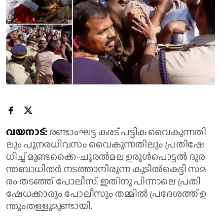
വ​യ​നാ​ട്:
ര​ണ്ടാം​ഘ​ട്ട ക​ര​ട് പ​ട്ടി​ക വൈ​കു​ന്ന​തി​
ലും പു​ന​ര​ധി​വ​സം വൈ​കു​ന്ന​തി​ലും പ്ര​തി​ഷേ​
ധി​ച്ച് മു​ണ്ട​ക്കൈ-​ചൂ​ര​ൽ​മ​ല ഉ​രു​ൾ​പൊ​ട്ട​ൽ ദു​ര​
ന്ത​ബാ​ധി​ത​ർ ന​ട​ത്താ​നി​രു​ന്ന കു​ടി​ൽ​കെ​ട്ടി സ​മ​
രം ത​ട​ഞ്ഞ് പോ​ലീ​സ്. ഇ​തി​നു പി​ന്നാ​ലെ പ്ര​തി​
ഷേ​ധ​ക്കാ​രും പോ​ലീ​സും ത​മ്മി​ൽ പ്ര​ദേ​ശ​ത്ത് ഉ​
ന്തും​ത​ള്ളു​മു​ണ്ടാ​യി.