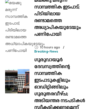
മയക്കു മരുന്ന്
സാമ്പത്തിക ഇടപാട്;
പിടിയിലായ
രണ്ടാമത്തെ
അധ്യാപികയുടേയും
പണിപോയി
10 hours ago
Breaking-News
ഗുരുവായൂർ
ദേവസ്വത്തിന്റെ
സാമ്പത്തിക
ഇടപാടുകളിലും
ഓഡിറ്റിങ്ങിലും ​
ഗുരുതരവീഴ്ച;
അടിയന്തര നടപടികൾ
സ്വീകരിക്കണമെന്ന്