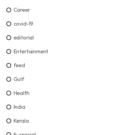
Career
covid-19
editorial
Entertainment
feed
Gulf
Health
India
Kerala
lk-special