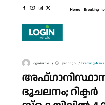
Home
Breaking-n
ക
loginkerala
1 year ago
Breaking-News
അഫ്‌ഗാനിസ്ഥാന
ഭൂചലനം; റിക്ടർ