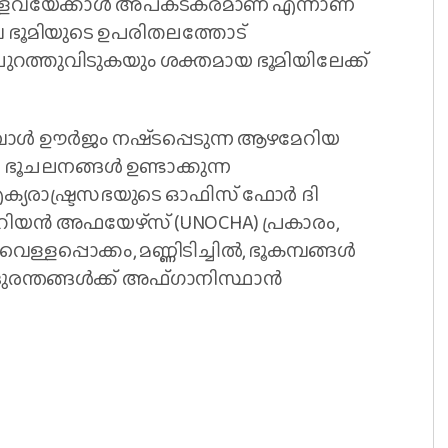
ള്ളവയേക്കാൾ അപകടകരമാണ് എന്നാണ്
വ ഭൂമിയുടെ ഉപരിതലത്തോട്
റത്തുവിടുകയും ശക്തമായ ഭൂമിയിലേക്ക്
്പോൾ ഊർജം നഷ്‌ടപ്പെടുന്ന ആഴമേറിയ
ഭൂചലനങ്ങള്‍ ഉണ്ടാക്കുന്ന
ഐക്യരാഷ്ട്രസഭയുടെ ഓഫിസ് ഫോർ ദി
ിയൻ അഫയേഴ്‌സ് (UNOCHA) പ്രകാരം,
െള്ളപ്പൊക്കം, മണ്ണിടിച്ചിൽ, ഭൂകമ്പങ്ങൾ
ദുരന്തങ്ങൾക്ക് അഫ്‌ഗാനിസ്ഥാൻ