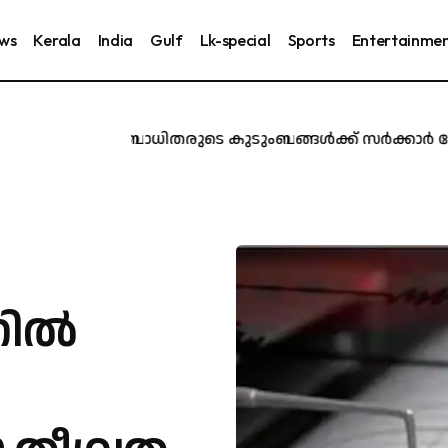
ews
Kerala
India
Gulf
Lk-special
Sports
Entertainme
രൂർ ദുരന്തബാധിതരുടെ കുടുംബങ്ങൾക്ക് സർക്കാർ ജോലി ന
ില്‍