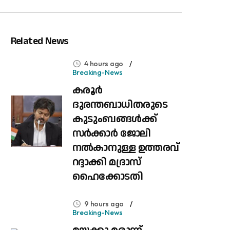
Related News
4 hours ago
Breaking-News
കരൂർ
ദുരന്തബാധിതരുടെ
കുടുംബങ്ങൾക്ക്
സർക്കാർ ജോലി
നൽകാനുള്ള ഉത്തരവ്
റദ്ദാക്കി മദ്രാസ്
ഹൈക്കോടതി
9 hours ago
Breaking-News