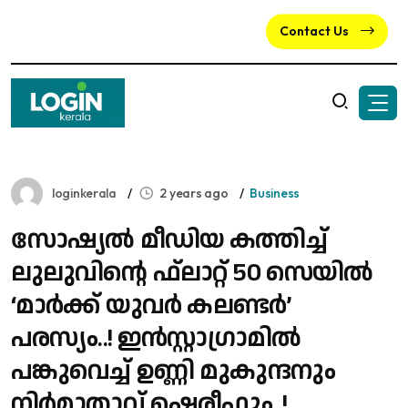
Contact Us
loginkerala
2 years ago
Business
സോഷ്യല്‍ മീഡിയ കത്തിച്ച്
ലുലുവിന്റെ ഫ്‌ലാറ്റ് 50 സെയില്‍
‘മാര്‍ക്ക് യുവര്‍ കലണ്ടര്‍’
പരസ്യം..! ഇന്‍സ്റ്റാഗ്രാമില്‍
പങ്കുവെച്ച് ഉണ്ണി മുകുന്ദനും
നിര്‍മാതാവ് ഷെരീഫും..!