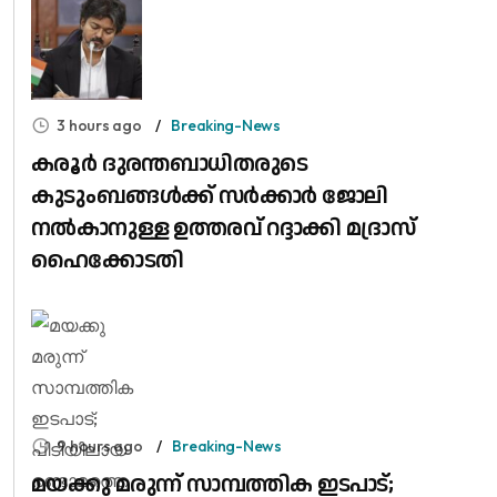
3 hours ago
Breaking-News
കരൂർ ദുരന്തബാധിതരുടെ
കുടുംബങ്ങൾക്ക് സർക്കാർ ജോലി
നൽകാനുള്ള ഉത്തരവ് റദ്ദാക്കി മദ്രാസ്
ഹൈക്കോടതി
9 hours ago
Breaking-News
മയക്കു മരുന്ന് സാമ്പത്തിക ഇടപാട്;