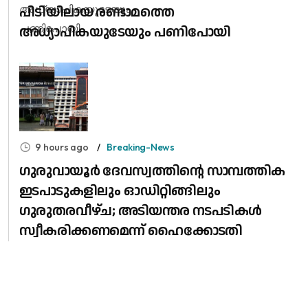
പിടിയിലായ രണ്ടാമത്തെ
അധ്യാപികയുടേയും പണിപോയി
9 hours ago
Breaking-News
ഗുരുവായൂർ ദേവസ്വത്തിന്റെ സാമ്പത്തിക
ഇടപാടുകളിലും ഓഡിറ്റിങ്ങിലും ​
ഗുരുതരവീഴ്ച; അടിയന്തര നടപടികൾ
സ്വീകരിക്കണമെന്ന് ഹൈക്കോടതി