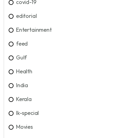
covid-19
editorial
Entertainment
feed
Gulf
Health
India
Kerala
lk-special
Movies