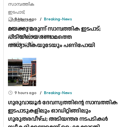
9 hours ago
Breaking-News
മയക്കു മരുന്ന് സാമ്പത്തിക ഇടപാട്;
പിടിയിലായ രണ്ടാമത്തെ
അധ്യാപികയുടേയും പണിപോയി
9 hours ago
Breaking-News
ഗുരുവായൂർ ദേവസ്വത്തിന്റെ സാമ്പത്തിക
ഇടപാടുകളിലും ഓഡിറ്റിങ്ങിലും ​
ഗുരുതരവീഴ്ച; അടിയന്തര നടപടികൾ