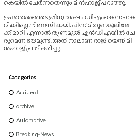
കെ​യി​ൽ ചേ​ർ​ന്ന​തെന്നും മിൻഹാജ് പറഞ്ഞു.
ഉ​പ​തെ​ര​ഞ്ഞെ​ടു​പ്പി​നു​ശേ​ഷം ഡി​എം​കെ സ​ഹ​ക​
രി​ക്കി​ല്ലെ​ന്ന് മ​ന​സി​ലാ​യി. പി​ന്നീ​ട് തൃ​ണ​മൂ​ലി​ലേ​
ക്ക് മാ​റി. എ​ന്നാ​ൽ തൃ​ണ​മൂ​ൽ എ​ൻ​ഡി​എ​യി​ൽ ചേ​
രു​മെ​ന്ന ഭ​യ​മു​ണ്ട്. അ​തി​നാ​ലാ​ണ് രാ​ജി​യെ​ന്ന് മി​
ൻ​ഹാ​ജ് പ്ര​തി​ക​രി​ച്ചു.
Categories
Accident
archive
Automotive
Breaking-News