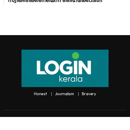
സ്വീകരിക്കണമെന്ന് ഹൈക്കോടതി
Honest
Journalism
Bravery
Copyright:
Any unauthorized use or reproduction of
Loginkerala
content
for commercial purposes is