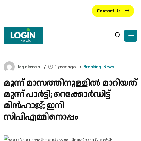
Contact Us
loginkerala
1 year ago
Breaking-News
മൂന്ന് മാസത്തിനുള്ളിൽ മാറിയത്
മൂന്ന് പാർട്ടി; റെക്കോർഡിട്ട്
മിൻഹാജ്; ഇനി
സിപിഎമ്മിനൊപ്പം