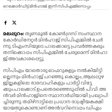
മ​ല​പ്പു​റം:
തൃ​ണ​മൂ​ൽ കോ​ൺ​ഗ്ര​സ് സം​സ്ഥാ​ന
കോ​ർ​ഡി​നേ​റ്റ​ർ മി​ൻ​ഹാ​ജ് സി​പി​എ​മ്മി​ൽ ചേ​ർ​
ന്നു. ടി​എം​സി​യു​ടെ പാ​ല​ക്കാ​ട്ടെ പ്ര​വ​ർ​ത്ത​ക​രും
ത​നി​ക്കൊ​പ്പം സി​പി​എ​മ്മി​ൽ ചേ​രു​മെ​ന്ന് മി​ൻ​ഹാ​
ജ് അ​വ​കാ​ശ​പ്പെ​ട്ടു.
സി​പി​എം യാ​തൊ​രു ഓ​ഫ​റു​ക​ളും ന​ൽ​കി​യി​ട്ടി​
ല്ലെ​ന്നും മി​ൻ​ഹാ​ജ് പ​റ​ഞ്ഞു. കൊ​ല്ലം, ആ​ല​പ്പു​ഴ
ജി​ല്ല​ക​ളി​ലെ ഭാ​ര​വാ​ഹി​ക​ളും പാ​ർ​ട്ടി വി​ട്ടേ​
ക്കും.പാ​ല​ക്കാ​ട് ഉ​പ​തെ​ര​ഞ്ഞെ​ടു​പ്പി​ൽ പി.​വി. അ​
ൻ​വ​ർ മി​ൻ​ഹാ​ജി​നെ സ്ഥാ​നാ​ർ​ഥി​യാ​യി പ്ര​ഖ്യാ​പി​
ച്ചി​രു​ന്നു. ത​മി​ഴ്‌​നാ​ട്ടി​ലെ പ്ര​ധാ​ന രാ​ഷ്ട്രീ​യ​ക​ക്ഷി​
യാ​യ​തു​കൊ​ണ്ടാ​ണ് അ​ൻ​വ​റി​നൊ​പ്പം ഡി​എം​