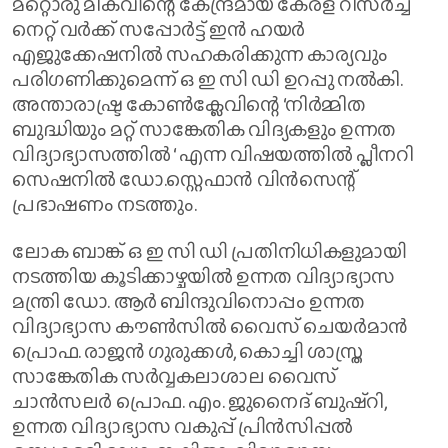
മറ്റൊരു മികവിന്റെ കേന്ദ്രമായ കേരള റിസർച്ച്
നെറ്റ് വർക്ക് സപ്പോർട്ട് ഇൻ ഹയർ
എജുക്കേഷനിൽ സഹകരിക്കുന്ന കാര്യവും
പരിഗണിക്കുമെന്ന് ഒ ഇ സി ഡി ഉറപ്പു നൽകി.
അന്താരാഷ്ട്ര കോൺക്ലേവിന്റെ ‘നിർമ്മിത
ബുദ്ധിയും മറ്റ് സാങ്കേതിക വിദ്യകളും ഉന്നത
വിദ്യാഭ്യാസത്തിൽ ‘ എന്ന വിഷയത്തിൽ പ്ലീനറി
സെഷനിൽ ഡോ.സ്റ്റെഫാൻ വിൻസെന്റ്
പ്രഭാഷണം നടത്തും.
ലോക ബാങ്ക് ഒ ഇ സി ഡി പ്രതിനിധികളുമായി
നടത്തിയ കൂടിക്കാഴ്ചയിൽ ഉന്നത വിദ്യാഭ്യാസ
മന്ത്രി ഡോ. ആർ ബിന്ദുവിനൊപ്പം ഉന്നത
വിദ്യാഭ്യാസ കൗൺസിൽ വൈസ് ചെയർമാൻ
പ്രൊഫ. രാജൻ ഗുരുക്കൾ, കൊച്ചി ശാസ്ത്ര
സാങ്കേതിക സർവ്വകലാശാല വൈസ്
ചാൻസലർ പ്രൊഫ. എം. ജുനൈദ് ബുഷ്റി,
ഉന്നത വിദ്യാഭ്യാസ വകുപ്പ് പ്രിൻസിപ്പൽ