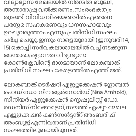
വിദ്യാഭ്യാസ മേഖലയിൽ നിർമ്മിത ബുദ്ധി,
അന്താരാഷ്ട്ര വൽക്കരണം, സംരംഭകത്വം
തുടങ്ങി വിവിധ വിഷയങ്ങളിൽ എങ്ങനെ
പരസ്പര സഹകരണവും ധനസഹായവും
ഉറപ്പുവരുത്താം എന്നും പ്രതിനിധി സംഘം
ചർച്ച ചെയ്തു. ഇന്നും നാളെയുമായി ( ജനുവരി 14,
15) കൊച്ചി സർവകലാശാലയിൽ വച്ച് നടക്കുന്ന
അന്താരാഷ്ട്ര ഉന്നത വിദ്യാഭ്യാസ
കോൺക്ലേവിന്റെ ഭാഗമായാണ് ലോകബാങ്ക്
പ്രതിനിധി സംഘം കേരളത്തിൽ എത്തിയത്.
ലോകബാങ്ക് ടെർഷറി എജ്യൂക്കേഷൻ ഗ്ലോബൽ
ഹെഡ് ഡോ. നിന ആർനോൾഡ് (Nina Arnhold),
സീനിയർ എജുക്കേഷൻ സ്പെഷ്യലിസ്റ്റ് ഡോ.
ഡെനിസ് നിക്കോളേവ്, സൗത്ത് ഏഷ്യാ മേഖല
എജുക്കേഷൻ കൺസൾട്ടൻ്റ് അംബരിഷ്
അംബുജ് എന്നിവരാണ് പ്രതിനിധി
സംഘത്തിലുണ്ടായിരുന്നത്.