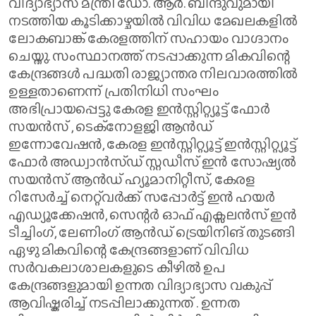
വിദ്യാഭ്യാസ മന്ത്രി ഡോ. ആർ. ബിന്ദുവുമായി
നടത്തിയ കൂടിക്കാഴ്ചയിൽ വിവിധ മേഖലകളിൽ
ലോകബാങ്ക് കേരളത്തിന് സഹായം വാഗ്ദാനം
ചെയ്തു. സംസ്ഥാനത്ത് നടപ്പാക്കുന്ന മികവിന്റെ
കേന്ദ്രങ്ങൾ പദ്ധതി രാജ്യാന്തര നിലവാരത്തിൽ
ഉള്ളതാണെന്ന് പ്രതിനിധി സംഘം
അഭിപ്രായപ്പെട്ടു കേരള ഇൻസ്റ്റിറ്റ്യൂട്ട് ഫോർ
സയൻസ് , ടെക്നോളജി ആൻഡ്
ഇന്നോവേഷൻ, കേരള ഇൻസ്റ്റിറ്റ്യൂട്ട് ഇൻസ്റ്റിറ്റ്യൂട്ട്
ഫോർ അഡ്വാൻസ്ഡ് സ്റ്റഡീസ് ഇൻ സോഷ്യൽ
സയൻസ് ആൻഡ് ഹ്യൂമാനിറ്റീസ്, കേരള
റിസേർച്ച് നെറ്റ്‌വർക്ക് സപ്പോർട്ട് ഇൻ ഹയർ
എഡ്യൂക്കേഷൻ, സെന്റർ ഓഫ് എക്സലൻസ് ഇൻ
ടീച്ചിംഗ്, ലേണിംഗ് ആൻഡ് ട്രെയിനിങ് തുടങ്ങി
ഏഴു മികവിന്റെ കേന്ദ്രങ്ങളാണ് വിവിധ
സർവകലാശാലകളുടെ കീഴിൽ ഉപ
കേന്ദ്രങ്ങളുമായി ഉന്നത വിദ്യാഭ്യാസ വകുപ്പ്
ആവിഷ്കരിച്ച് നടപ്പിലാക്കുന്നത് . ഉന്നത