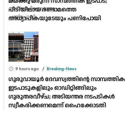
മയക്കു മരുന്ന് സാമ്പത്തിക ഇടപാട്;
പിടിയിലായ രണ്ടാമത്തെ
അധ്യാപികയുടേയും പണിപോയി
9 hours ago
Breaking-News
ഗുരുവായൂർ ദേവസ്വത്തിന്റെ സാമ്പത്തിക
ഇടപാടുകളിലും ഓഡിറ്റിങ്ങിലും ​
ഗുരുതരവീഴ്ച; അടിയന്തര നടപടികൾ
സ്വീകരിക്കണമെന്ന് ഹൈക്കോടതി