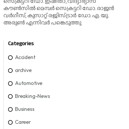
സെക്രട്ടറി ഡോ. ഇഷിതാ, വിദ്യാഭ്യാസ
കൗൺസിൽ മെമ്പർ സെക്രട്ടറി ഡോ. രാജൻ
വർഗീസ്, കുസാറ്റ് രജിസ്ട്രാർ ഡോ. എ. യു.
അരുൺ എന്നിവർ പങ്കെടുത്തു
Categories
Accident
archive
Automotive
Breaking-News
Business
Career