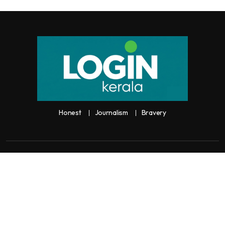
Honest
Journalism
Bravery
Copyright:
Any unauthorized use or reproduction of
Loginkerala
content
for commercial purposes is
strictly prohibited and constitutes copyright infringement liable to legal
action.