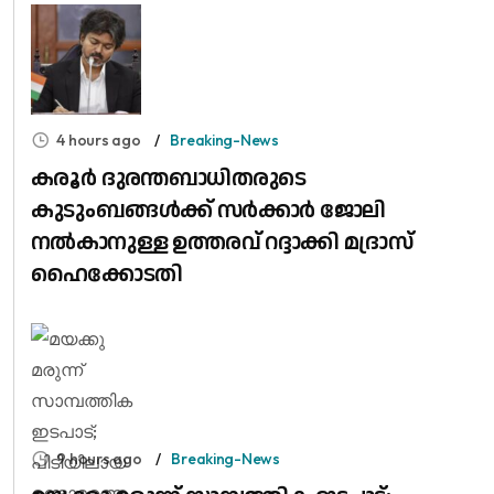
4 hours ago
Breaking-News
കരൂർ ദുരന്തബാധിതരുടെ
കുടുംബങ്ങൾക്ക് സർക്കാർ ജോലി
നൽകാനുള്ള ഉത്തരവ് റദ്ദാക്കി മദ്രാസ്
ഹൈക്കോടതി
9 hours ago
Breaking-News