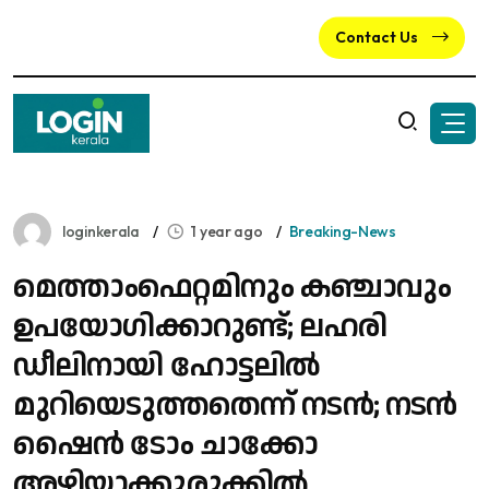
Contact Us
loginkerala
1 year ago
Breaking-News
മെത്താംഫെറ്റമിനും കഞ്ചാവും
ഉപയോ​ഗിക്കാറുണ്ട്; ലഹരി
ഡീലിനായി ഹോട്ടലിൽ
മുറിയെടുത്തതെന്ന് നടൻ; നടൻ
ഷൈൻ ടോം ചാക്കോ
അഴിയാക്കുരുക്കിൽ