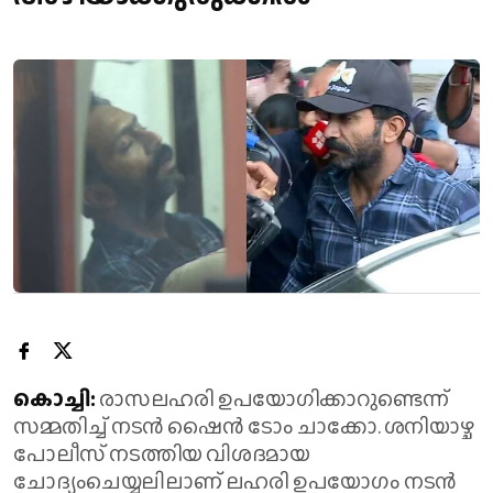
കൊച്ചി:
രാസലഹരി ഉപയോഗിക്കാറുണ്ടെന്ന്
സമ്മതിച്ച് നടൻ ഷൈൻ ടോം ചാക്കോ. ശനിയാഴ്ച
പോലീസ് നടത്തിയ വിശദമായ
ചോദ്യംചെയ്യലിലാണ് ലഹരി ഉപയോഗം നടൻ