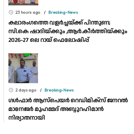
23 hours ago
Breaking-News
കലാരംഗത്തെ വളർച്ചയ്ക്ക് പിന്തുണ;
സി.കെ ഷാദിയ്ക്കും ,ആർ.കീർത്തിയ്ക്കും
2026-27 ലെ റായ് ഫെലോഷിപ്പ്
2 days ago
Breaking-News
​ഗൾഫാർ ആസ്പെയർ റെഡിമിക്സ് ജനറൽ
മാനേജർ മുഹമ്മദ് അബ്ദുറഹിമാൻ
നിര്യാതനായി