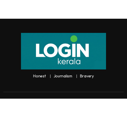
Honest
Journalism
Bravery
Copyright:
Any unauthorized use or reproduction of
Loginkerala
content
for commercial purposes is
strictly prohibited and constitutes copyright infringement liable to legal
action.