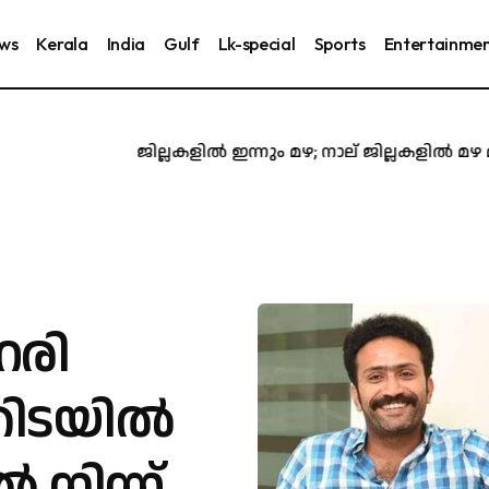
ews
Kerala
India
Gulf
Lk-special
Sports
Entertainme
വ​ട​ക്ക​ൻ ജി​ല്ല​ക​ളി​ൽ ഇ​ന്നും മ​ഴ; നാ​ല് ജി​ല്ല​ക​ളി​ൽ മ​ഴ മു​ന്ന
ഹരി
കിടയിൽ
 നിന്ന്