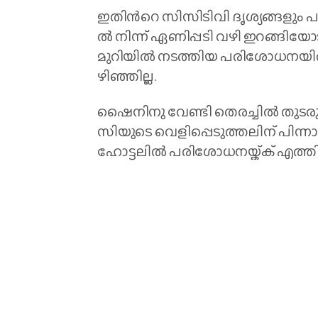
ഇ​തി​ന്‍റെ സി​സി​ടി​വി ദൃ​ശ്യ​ങ്ങ​ളും പു
ല്‍ നി​ന്ന് ഏ​ണി​പ്പ​ടി വ​ഴി ഇ​റ​ങ്ങ
മു​റി​യി​ൽ ന​ട​ത്തി​യ പ​രി​ശോ​ധ​ന​യി​
ഴി​ഞ്ഞി​ല്ല.
ഷൈ​നി​നു വേ​ണ്ടി തെ​ര​ച്ചി​ൽ തു​ട​രു​ക
സി​യു​ടെ വെ​ളി​പ്പെ​ടു​ത്ത​ലി​ന് പി​ന
ഹോ​ട്ട​ലി​ല്‍ പ​രി​ശോ​ധ​ന​യ്ക്ക് എ​ത്തി