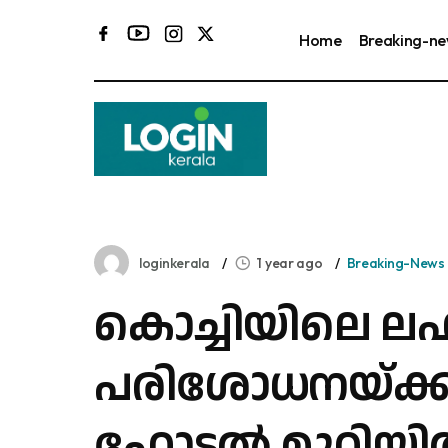
Home
Breaking-n
loginkerala
1 year ago
Breaking-News
കൊച്ചിയിലെ ​ല
പരിശോധനയ്ക്
ഹോട്ടൽ മുറിയിൽ