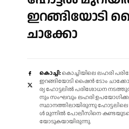
ഇറങ്ങിയോടി 
ചാക്കോ
കൊച്ചി:
കൊച്ചിയിലെ ​ലഹരി പരി
ഇറങ്ങിയോടി ഷൈൻ ടോം ചാക്കോ. ബു​ധ​ന
ര്യ ഹോ​ട്ട​ലി​ൽ പ​രി​ശോ​ധ​ന ന​ട​ത്തു
നും സം​ഘ​വും ല​ഹ​രി ഉ​പ​യോ​ഗി​ക്കു​ന
സ്ഥാ​ന​ത്തി​ലാ​യി​രു​ന്നു ഹോ​ട്ട​ലി​ലെ 
ള്‍ മു​ന്നി​ല്‍ പോ​ലീ​സി​നെ ക​ണ്ട​യു​ട​
യോ​ടു​ക​യാ​യി​രു​ന്നു.