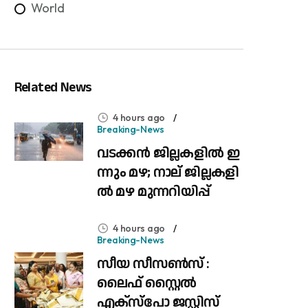
World
Related News
4 hours ago
Breaking-News
വ​ട​ക്ക​ൻ ജി​ല്ല​ക​ളി​ൽ ഇ​
ന്നും മ​ഴ; നാ​ല് ജി​ല്ല​ക​ളി​
ൽ മ​ഴ മു​ന്ന​റി​യി​പ്പ്
4 hours ago
Breaking-News
സീയ സീസൺസ് :
ലൈഫ് സ്റ്റൈൽ
എക്സ്പോ ജസ്റ്റിസ്