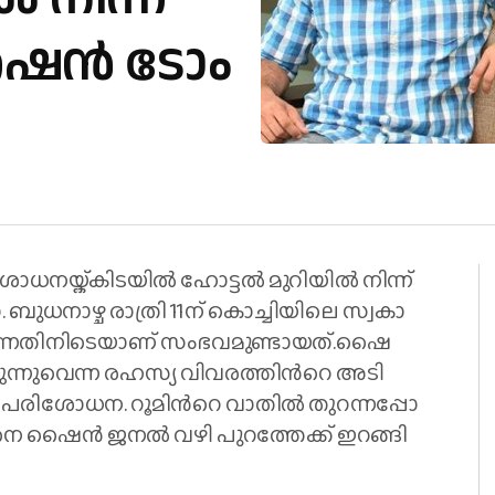
ഷൈൻ ടോം
ശോധനയ്ക്കിടയിൽ ഹോട്ടൽ മുറിയിൽ നിന്ന്
ാ​ഴ്ച രാ​ത്രി 11ന് ​കൊ​ച്ചി​യി​ലെ സ്വ​കാ​
​ന്ന​തി​നി​ടെ​യാ​ണ് സം​ഭ​വ​മു​ണ്ടാ​യ​ത്.ഷൈ​
്നു​വെ​ന്ന ര​ഹ​സ്യ വി​വ​ര​ത്തി​ന്‍റെ അ​ടി​
പ​രി​ശോ​ധ​ന. റൂ​മി​ന്‍റെ വാ​തി​ല്‍ തു​റ​ന്ന​പ്പോ​
നെ ഷൈ​ന്‍ ജ​ന​ല്‍ വ​ഴി പു​റ​ത്തേ​ക്ക് ഇ​റ​ങ്ങി​