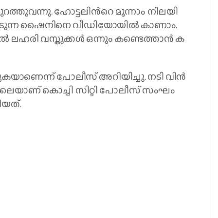
​റ​ത്തു​വ​ന്നു. ഹോ​ട്ട​ലി​ന്‍റെ മൂ​ന്നാം നി​ല​യി​
ി​യോ​ടു​ന്ന ഷൈ​നി​നെ വീ​ഡി​യോ​യി​ല്‍ കാ​ണാം.
ൽ ല​ഹ​രി വ​സ്തു​ക്ക​ൾ ഒ​ന്നും ക​ണ്ടെ​ത്താ​ൻ ക​
​യാ​ണെ​ന്ന് പോ​ലീ​സ് അ​റി​യി​ച്ചു. ന​ടി വി​ന്‍​
്നാ​ലെ​യാ​ണ് കൊ​ച്ചി സി​റ്റി പോ​ലീ​സ് സം​ഘം
​യ​ത്.