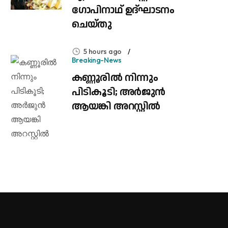
ഗോപിനാഥ് ഉദ്‌ഘാടനം
ചെയ്തു
5 hours ago
Breaking-News
കണ്ണൂരിൽ നിന്നും
പിടികൂടി; അർജുൻ
ആയങ്കി അറസ്റ്റിൽ