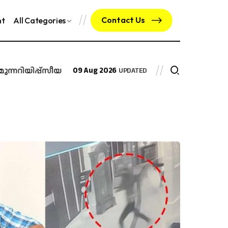
Contact Us
nt
All Categories
​റി​യി​പ്പ്
സീയ സീസൺസ് : ലൈഫ് സ്റ്റൈൽ എക്സ്പോ ജസ്റ്റി
09 Aug 2026
UPDATED